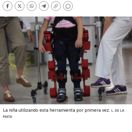
Comentarios
Facebook
Twitter
Whatsapp
Telegram
Copiar
enlace
La niña utilizando esta herramienta por primera vez.
L. DE LA
MATA