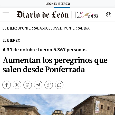
LEÓN
EL BIERZO
Menú
EL BIERZO
PONFERRADA
SUCESOS
S.D. PONFERRADINA
EL BIERZO
A 31 de octubre fueron 5.367 personas
Aumentan los peregrinos que
salen desde Ponferrada
Comentarios
Facebook
Twitter
Whatsapp
Telegram
Copiar
enlace