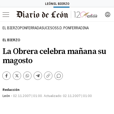
LEÓN
EL BIERZO
Menú
EL BIERZO
PONFERRADA
SUCESOS
S.D. PONFERRADINA
EL BIERZO
La Obrera celebra mañana su
magosto
Comentarios
Facebook
Twitter
Whatsapp
Telegram
Copiar
enlace
Redacción
León
02.11.2007 | 01:00
Actualizado:
02.11.2007 | 01:00