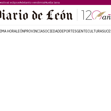
estival eclipse
Adelanto vendimia
Huella lana
TIMA HORA
LEÓN
PROVINCIA
SOCIEDAD
DEPORTES
GENTE
CULTURA
SUCE