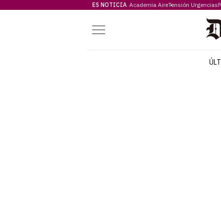
ES NOTICIA
Academia Aire
Tensión Urgencias
F
Menú
ÚL