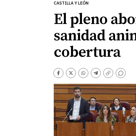
CASTILLA Y LEÓN
El pleno abo
sanidad anim
cobertura
Comentarios
Facebook
Twitter
Whatsapp
Telegram
Copiar
enlace