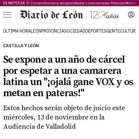
ES NOTICIA
El Crucero
Condena abogado
Radar Lorenzana
Las Médulas
Motos 
Menú
ÚLTIMA HORA
LEÓN
PROVINCIA
SOCIEDAD
DEPORTES
GENTE
CULTURA
CASTILLA Y LEÓN
Se expone a un año de cárcel
por espetar a una camarera
latina un "¡ojalá gane VOX y os
metan en pateras!"
Estos hechos serán objeto de juicio este
miércoles, 13 de noviembre en la
Audiencia de Valladolid