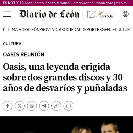
ES NOTICIA
Manuscrito inédito
Paradilla Gordón
Ronda Rosaleda
Ingreso míni
Menú
ÚLTIMA HORA
LEÓN
PROVINCIA
SOCIEDAD
DEPORTES
GENTE
CULTURA
CULTURA
OASIS REUNIÓN
Oasis, una leyenda erigida
sobre dos grandes discos y 30
años de desvaríos y puñaladas
Comentarios
Facebook
Twitter
Whatsapp
Telegram
Copiar
enlace