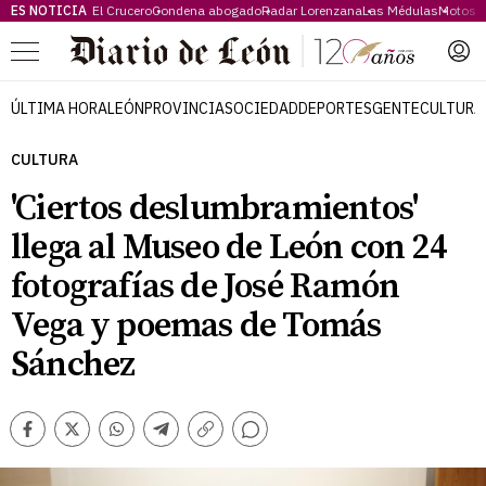
ES NOTICIA
El Crucero
Condena abogado
Radar Lorenzana
Las Médulas
Motos 
Menú
ÚLTIMA HORA
LEÓN
PROVINCIA
SOCIEDAD
DEPORTES
GENTE
CULTURA
CULTURA
'Ciertos deslumbramientos'
llega al Museo de León con 24
fotografías de José Ramón
Vega y poemas de Tomás
Sánchez
Comentarios
Facebook
Twitter
Whatsapp
Telegram
Copiar
enlace