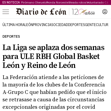
ES NOTICIA
Pirómano Oteruelo
Ronda Noroeste
Oleada robos
Voluntariado Cári
Menú
ÚLTIMA HORA
LEÓN
PROVINCIA
SOCIEDAD
DEPORTES
GENTE
CULTURA
DEPORTES
La Liga se aplaza dos semanas
para ULE RBH Global Basket
León y Reino de León
La Federación atiende a las peticiones de
la mayoría de los clubes de la Conferencia
A-Grupo C que habían pedido que el inicio
se retrasase a causa de las circunstancias
excepcionales originadas por el covid