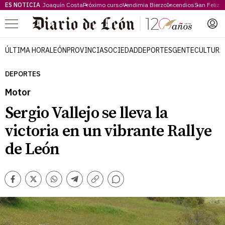
ES NOTICIA
Joaquín Costa
Próximo curso
Vendimia Bierzo
Incendios
San Feliz
Menú
ÚLTIMA HORA
LEÓN
PROVINCIA
SOCIEDAD
DEPORTES
GENTE
CULTURA
DEPORTES
Motor
Sergio Vallejo se lleva la
victoria en un vibrante Rallye
de León
Comentarios
Facebook
Twitter
Whatsapp
Telegram
Copiar
enlace