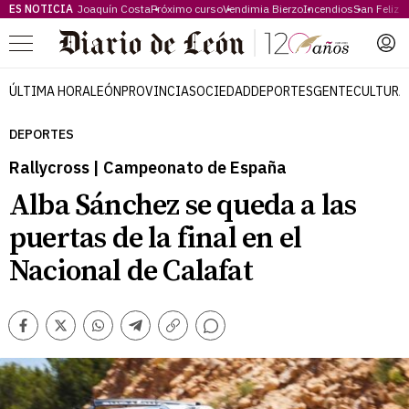
ES NOTICIA
Joaquín Costa
Próximo curso
Vendimia Bierzo
Incendios
San Feliz
Menú
ÚLTIMA HORA
LEÓN
PROVINCIA
SOCIEDAD
DEPORTES
GENTE
CULTURA
DEPORTES
Rallycross | Campeonato de España
Alba Sánchez se queda a las
puertas de la final en el
Nacional de Calafat
Comentarios
Facebook
Twitter
Whatsapp
Telegram
Copiar
enlace