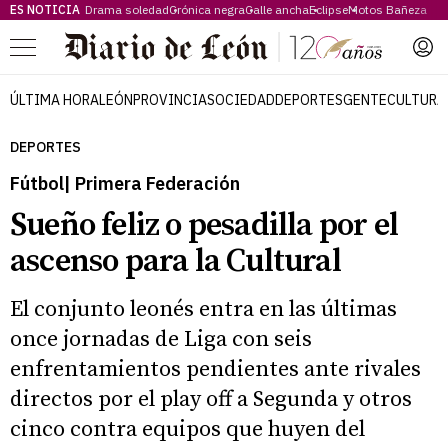
ES NOTICIA
Drama soledad
Crónica negra
Calle ancha
Eclipse
Motos Bañeza
Menú
ÚLTIMA HORA
LEÓN
PROVINCIA
SOCIEDAD
DEPORTES
GENTE
CULTURA
DEPORTES
Fútbol| Primera Federación
Sueño feliz o pesadilla por el
ascenso para la Cultural
El conjunto leonés entra en las últimas
once jornadas de Liga con seis
enfrentamientos pendientes ante rivales
directos por el play off a Segunda y otros
cinco contra equipos que huyen del