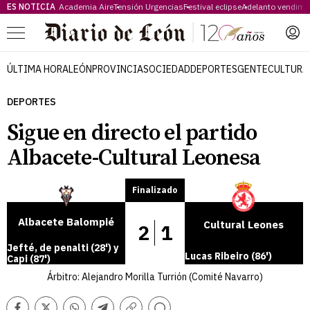
ES NOTICIA
Academia Aire
Tensión Urgencias
Festival eclipse
Adelanto vendimi
Menú
ÚLTIMA HORA
LEÓN
PROVINCIA
SOCIEDAD
DEPORTES
GENTE
CULTURA
DEPORTES
Sigue en directo el partido
Albacete-Cultural Leonesa
Finalizado
Albacete Balompié
Cultural Leones
2
1
Jefté, de penalti (28') y
Lucas Ribeiro (86')
Capi (87')
Árbitro: Alejandro Morilla Turrión (Comité Navarro)