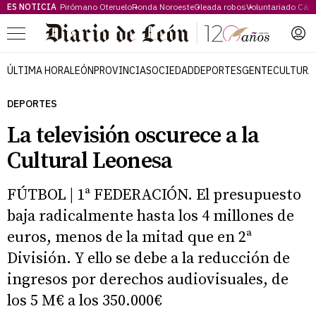
ES NOTICIA
Pirómano Oteruelo
Ronda Noroeste
Oleada robos
Voluntariado Cári
Menú
ÚLTIMA HORA
LEÓN
PROVINCIA
SOCIEDAD
DEPORTES
GENTE
CULTURA
DEPORTES
La televisión oscurece a la
Cultural Leonesa
FÚTBOL | 1ª FEDERACIÓN. El presupuesto
baja radicalmente hasta los 4 millones de
euros, menos de la mitad que en 2ª
División. Y ello se debe a la reducción de
ingresos por derechos audiovisuales, de
los 5 M€ a los 350.000€