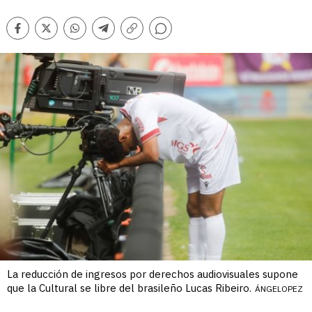
Comentarios
Facebook
Twitter
Whatsapp
Telegram
Copiar
enlace
La reducción de ingresos por derechos audiovisuales supone
que la Cultural se libre del brasileño Lucas Ribeiro.
ÁNGELOPEZ