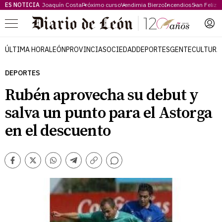
ES NOTICIA
Joaquín Costa
Próximo curso
Vendimia Bierzo
Incendios
San Feliz
Menú
ÚLTIMA HORA
LEÓN
PROVINCIA
SOCIEDAD
DEPORTES
GENTE
CULTURA
DEPORTES
Rubén aprovecha su debut y
salva un punto para el Astorga
en el descuento
Comentarios
Facebook
Twitter
Whatsapp
Telegram
Copiar
enlace