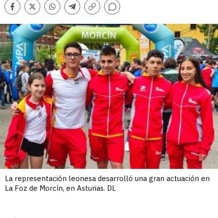
Comentarios
Facebook
Twitter
Whatsapp
Telegram
Copiar
enlace
La representación leonesa desarrolló una gran actuación en
La Foz de Morcín, en Asturias. DL