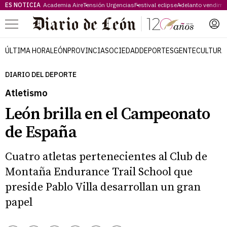
ES NOTICIA
Academia Aire
Tensión Urgencias
Festival eclipse
Adelanto vendimi
Menú
ÚLTIMA HORA
LEÓN
PROVINCIA
SOCIEDAD
DEPORTES
GENTE
CULTURA
DIARIO DEL DEPORTE
Atletismo
León brilla en el Campeonato
de España
Cuatro atletas pertenecientes al Club de
Montaña Endurance Trail School que
preside Pablo Villa desarrollan un gran
papel