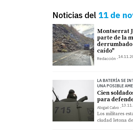
Noticias del
11 de n
Montserrat J
parte de la 
derrumbado e
caído"
14.11.2
Redacción
LA BATERÍA SE I
UNA POSIBLE AME
Cien soldado
para defende
13.11.
Abigail Calvo
Los militares est
ciudad letona d