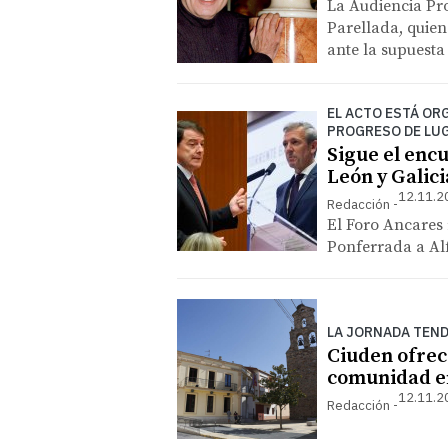
La Audiencia Pro
Parellada, quien
ante la supuest
EL ACTO ESTÁ OR
PROGRESO DE LU
Sigue el encu
León y Galici
12.11.2
Redacción
El Foro Ancares 
Ponferrada a Al
LA JORNADA TEND
Ciuden ofrec
comunidad e
12.11.2
Redacción