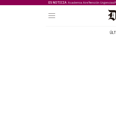
ES NOTICIA
Academia Aire
Tensión Urgencias
F
Menú
ÚL