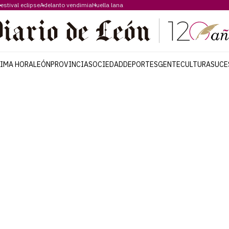
estival eclipse
Adelanto vendimia
Huella lana
TIMA HORA
LEÓN
PROVINCIA
SOCIEDAD
DEPORTES
GENTE
CULTURA
SUCE