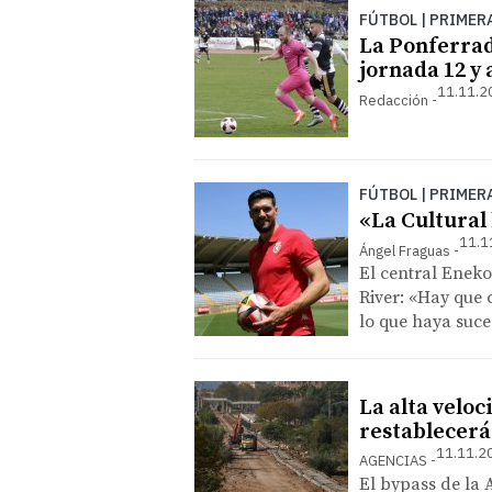
FÚTBOL | PRIMER
La Ponferradi
jornada 12 y
11.11.2
Redacción
FÚTBOL | PRIMER
«La Cultural 
11.1
Ángel Fraguas
El central Eneko
River: «Hay que 
lo que haya suce
La alta veloc
restablecerá 
11.11.2
AGENCIAS
El bypass de la 