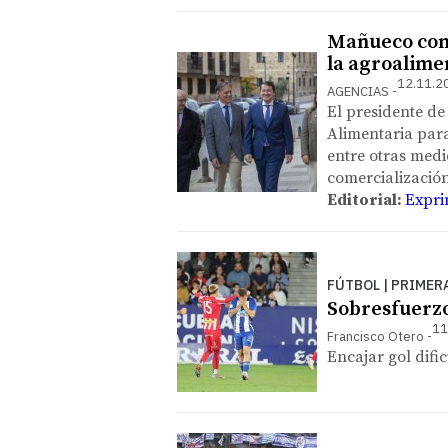
Mañueco com
la agroalimen
12.11.2
AGENCIAS
El presidente de 
Alimentaria para
entre otras medi
comercialización
Editorial:
Expri
FÚTBOL | PRIMER
Sobresfuerzo
11
Francisco Otero
Encajar gol dific