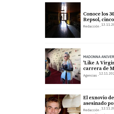
Conoce los 30
Repsol, cinc
13.11.2
Redacción
MADONNA ANIVE
'Like A Virgi
carrera de M
12.11.202
Agencias
El exnovio d
asesinado po
12.11.2
Redacción