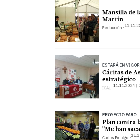
Mansilla de l
Martín
11.11.2
Redacción
ESTARÁ EN VIGO
Cáritas de A
estratégico
11.11.2024 | 
ICAL
PROYECTO FARO
Plan contra 
"Me han saca
11.1
Carlos Fidalgo