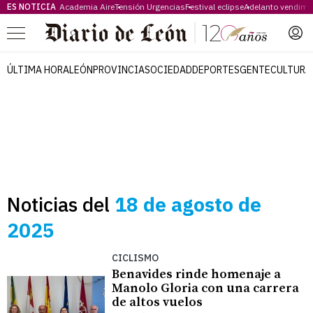
ES NOTICIA
Academia Aire
Tensión Urgencias
Festival eclipse
Adelanto vendimi
Menú
ÚLTIMA HORA
LEÓN
PROVINCIA
SOCIEDAD
DEPORTES
GENTE
CULTURA
Noticias del
18 de agosto de
2025
CICLISMO
Benavides rinde homenaje a
Manolo Gloria con una carrera
de altos vuelos