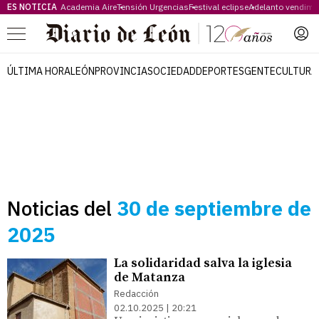
ES NOTICIA
Academia Aire
Tensión Urgencias
Festival eclipse
Adelanto vendimi
Menú
ÚLTIMA HORA
LEÓN
PROVINCIA
SOCIEDAD
DEPORTES
GENTE
CULTURA
Noticias del
30 de septiembre de
2025
La solidaridad salva la iglesia
de Matanza
Redacción
02.10.2025 | 20:21