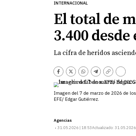
INTERNACIONAL
El total de 
3.400 desde e
La cifra de heridos asciend
Comentarios
Facebook
Twitter
Whatsapp
Telegram
Copiar
enlace
Imagen del 7 de marzo de 2026 de los
EFE/ Edgar Gutiérrez.
Agencias
31.05.2026 | 18:53
Actualizado:
31.05.2026 