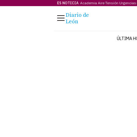
ES NOTICIA
Academia Aire
Tensión Urgencias
Diario de
Menú
León
ÚLTIMA H