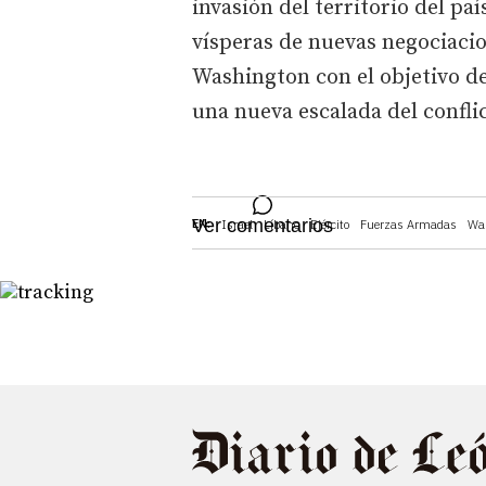
invasión del territorio del paí
vísperas de nuevas negociacion
Washington con el objetivo de
una nueva escalada del confli
Ver comentarios
EN:
Israel
Líbano
Ejército
Fuerzas Armadas
Wa