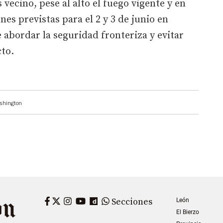
s vecino, pese al alto el fuego vigente y en
es previstas para el 2 y 3 de junio en
 abordar la seguridad fronteriza y evitar
cto.
shington
Facebook
Twitter
Instagram
YouTube
Dailymotion
WhatsApp
Secciones
León
El Bierzo