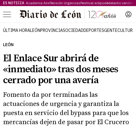
ES NOTICIA
Academia Aire
Tensión Urgencias
Festival eclipse
Adelanto vendimi
Menú
ÚLTIMA HORA
LEÓN
PROVINCIA
SOCIEDAD
DEPORTES
GENTE
CULTURA
LEÓN
El Enlace Sur abrirá de
«inmediato» tras dos meses
cerrado por una avería
Fomento da por terminadas las
actuaciones de urgencia y garantiza la
puesta en servicio del bypass para que los
mercancías dejen de pasar por El Crucero