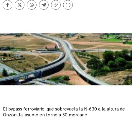
Comentarios
Facebook
Twitter
Whatsapp
Telegram
Copiar
enlace
El bypass ferroviario, que sobrevuela la N-630 a la altura de
Onzonilla, asume en torno a 50 mercanc