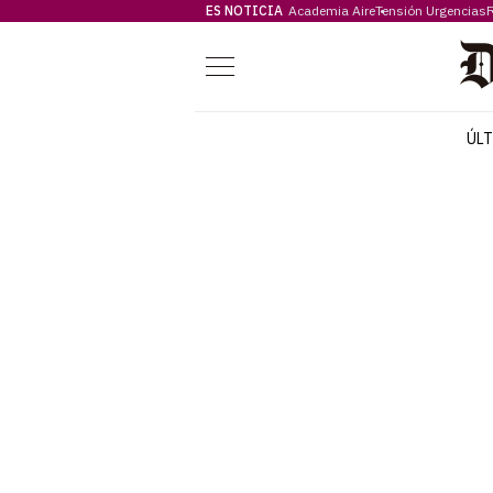
ES NOTICIA
Academia Aire
Tensión Urgencias
F
Menú
ÚL