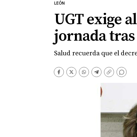
LEÓN
UGT exige al
jornada tras
Salud recuerda que el decr
Comentarios
Facebook
Twitter
Whatsapp
Telegram
Copiar
enlace