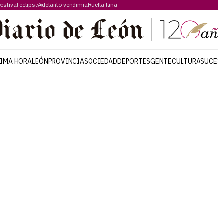
estival eclipse
Adelanto vendimia
Huella lana
TIMA HORA
LEÓN
PROVINCIA
SOCIEDAD
DEPORTES
GENTE
CULTURA
SUCE