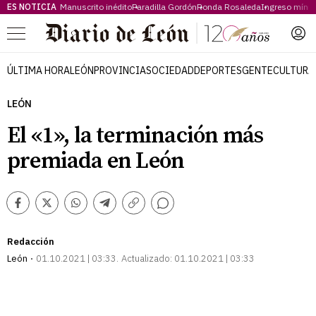
ES NOTICIA
Manuscrito inédito
Paradilla Gordón
Ronda Rosaleda
Ingreso míni
Menú
ÚLTIMA HORA
LEÓN
PROVINCIA
SOCIEDAD
DEPORTES
GENTE
CULTURA
LEÓN
El «1», la terminación más
premiada en León
Comentarios
Facebook
Twitter
Whatsapp
Telegram
Copiar
enlace
Redacción
León
01.10.2021 | 03:33
Actualizado:
01.10.2021 | 03:33