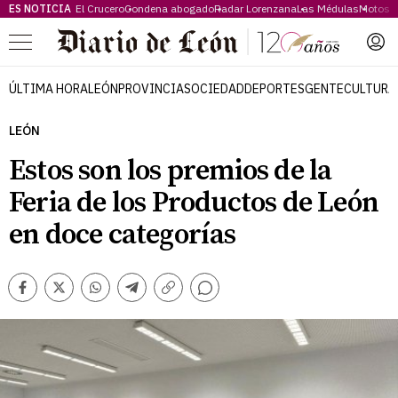
ES NOTICIA
El Crucero
Condena abogado
Radar Lorenzana
Las Médulas
Motos 
Menú
ÚLTIMA HORA
LEÓN
PROVINCIA
SOCIEDAD
DEPORTES
GENTE
CULTURA
LEÓN
Estos son los premios de la
Feria de los Productos de León
en doce categorías
Comentarios
Facebook
Twitter
Whatsapp
Telegram
Copiar
enlace