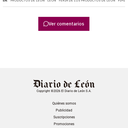
EN:
PRODUCTOS DE LEÓN
LEÓN
FERIA DE LOS PRODUCTOS DE LEÓN
PIMIE
Ver comentarios
Copyright ©2026 El Diario de León S.A.
Quiénes somos
Publicidad
Suscripciones
Promociones