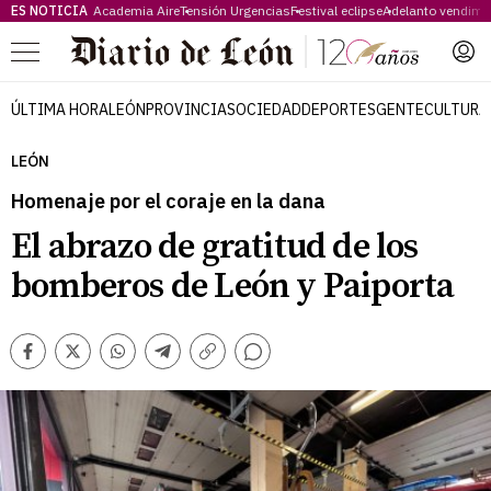
ES NOTICIA
Academia Aire
Tensión Urgencias
Festival eclipse
Adelanto vendimi
Menú
ÚLTIMA HORA
LEÓN
PROVINCIA
SOCIEDAD
DEPORTES
GENTE
CULTURA
LEÓN
Homenaje por el coraje en la dana
El abrazo de gratitud de los
bomberos de León y Paiporta
Comentarios
Facebook
Twitter
Whatsapp
Telegram
Copiar
enlace