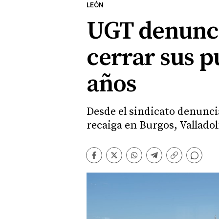
LEÓN
UGT denuncia
cerrar sus p
años
Desde el sindicato denuncia
recaiga en Burgos, Vallado
Comentarios
Facebook
Twitter
Whatsapp
Telegram
Copiar
enlace