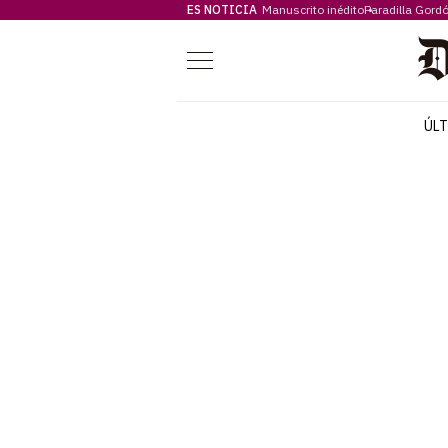
ES NOTICIA
Manuscrito inédito
Paradilla Gord
Menú
ÚL