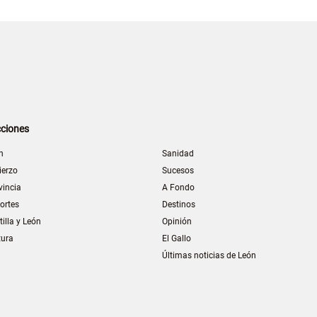
ciones
n
Sanidad
ierzo
Sucesos
vincia
A Fondo
ortes
Destinos
tilla y León
Opinión
tura
El Gallo
Últimas noticias de León