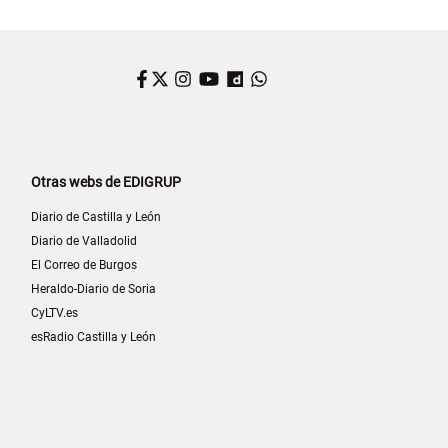
Facebook
Twitter
Instagram
YouTube
Dailymotion
WhatsApp
Otras webs de EDIGRUP
Diario de Castilla y León
Diario de Valladolid
El Correo de Burgos
Heraldo-Diario de Soria
CyLTV.es
esRadio Castilla y León