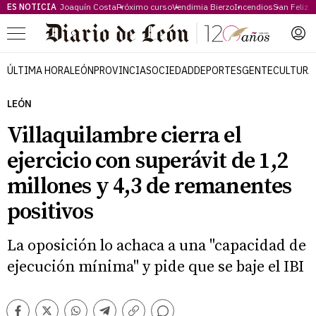
ES NOTICIA
Joaquín Costa
Próximo curso
Vendimia Bierzo
Incendios
San Feliz
Menú
ÚLTIMA HORA
LEÓN
PROVINCIA
SOCIEDAD
DEPORTES
GENTE
CULTURA
LEÓN
Villaquilambre cierra el
ejercicio con superávit de 1,2
millones y 4,3 de remanentes
positivos
La oposición lo achaca a una "capacidad de
ejecución mínima" y pide que se baje el IBI
Comentarios
Facebook
Twitter
Whatsapp
Telegram
Copiar