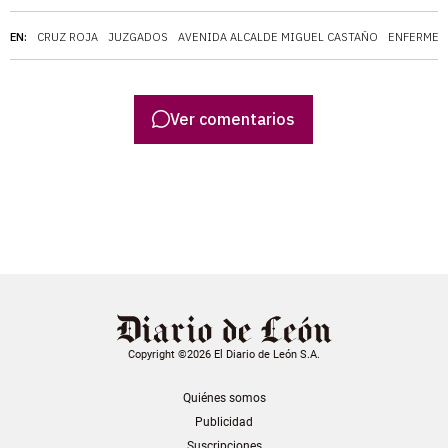
EN:
CRUZ ROJA
JUZGADOS
AVENIDA ALCALDE MIGUEL CASTAÑO
ENFERMED
Ver comentarios
Copyright ©2026 El Diario de León S.A.
Quiénes somos
Publicidad
Suscripciones