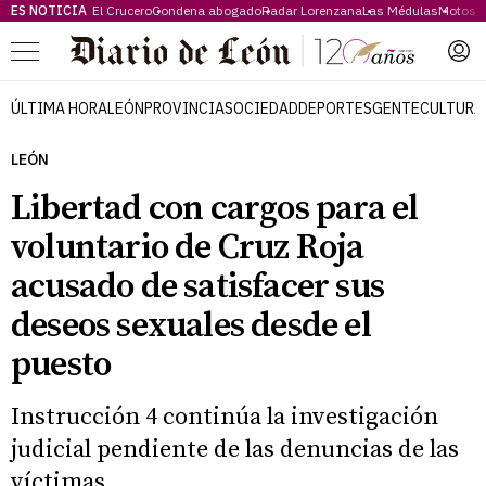
ES NOTICIA
El Crucero
Condena abogado
Radar Lorenzana
Las Médulas
Motos 
Menú
ÚLTIMA HORA
LEÓN
PROVINCIA
SOCIEDAD
DEPORTES
GENTE
CULTURA
LEÓN
Libertad con cargos para el
voluntario de Cruz Roja
acusado de satisfacer sus
deseos sexuales desde el
puesto
Instrucción 4 continúa la investigación
judicial pendiente de las denuncias de las
víctimas