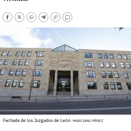
Comentarios
Facebook
Twitter
Whatsapp
Telegram
Copiar
enlace
Fachada de los Juzgados de León.
MARCIANO PÉREZ