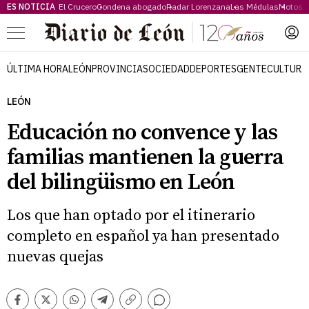
ES NOTICIA
El Crucero
Condena abogado
Radar Lorenzana
Las Médulas
Motos 
Menú
ÚLTIMA HORA
LEÓN
PROVINCIA
SOCIEDAD
DEPORTES
GENTE
CULTURA
LEÓN
Educación no convence y las
familias mantienen la guerra
del bilingüismo en León
Los que han optado por el itinerario
completo en español ya han presentado
nuevas quejas
Comentarios
Facebook
Twitter
Whatsapp
Telegram
Copiar