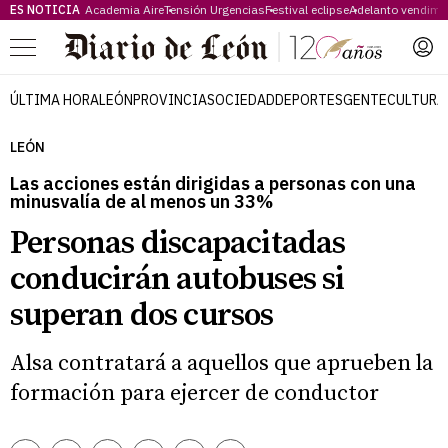
ES NOTICIA
Academia Aire
Tensión Urgencias
Festival eclipse
Adelanto vendimi
Menú
ÚLTIMA HORA
LEÓN
PROVINCIA
SOCIEDAD
DEPORTES
GENTE
CULTURA
LEÓN
Las acciones están dirigidas a personas con una
minusvalía de al menos un 33%
Personas discapacitadas
conducirán autobuses si
superan dos cursos
Alsa contratará a aquellos que aprueben la
formación para ejercer de conductor