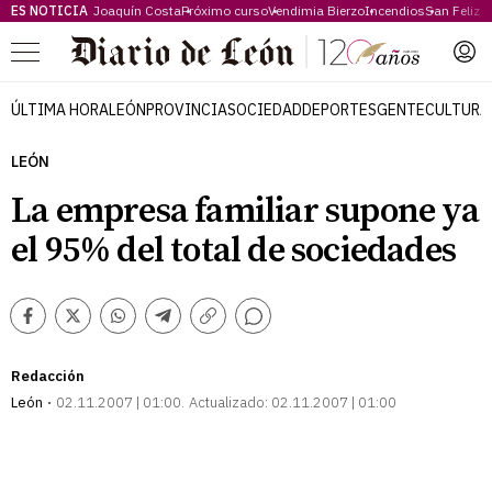
ES NOTICIA
Joaquín Costa
Próximo curso
Vendimia Bierzo
Incendios
San Feliz
Menú
ÚLTIMA HORA
LEÓN
PROVINCIA
SOCIEDAD
DEPORTES
GENTE
CULTURA
LEÓN
La empresa familiar supone ya
el 95% del total de sociedades
Comentarios
Facebook
Twitter
Whatsapp
Telegram
Copiar
enlace
Redacción
León
02.11.2007 | 01:00
Actualizado:
02.11.2007 | 01:00