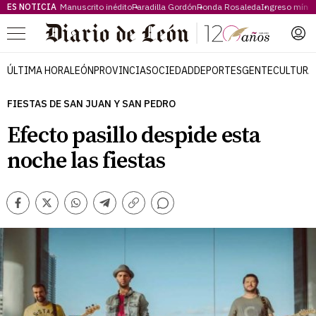
ES NOTICIA
Manuscrito inédito
Paradilla Gordón
Ronda Rosaleda
Ingreso míni
Menú
ÚLTIMA HORA
LEÓN
PROVINCIA
SOCIEDAD
DEPORTES
GENTE
CULTURA
FIESTAS DE SAN JUAN Y SAN PEDRO
Efecto pasillo despide esta
noche las fiestas
Comentarios
Facebook
Twitter
Whatsapp
Telegram
Copiar
enlace