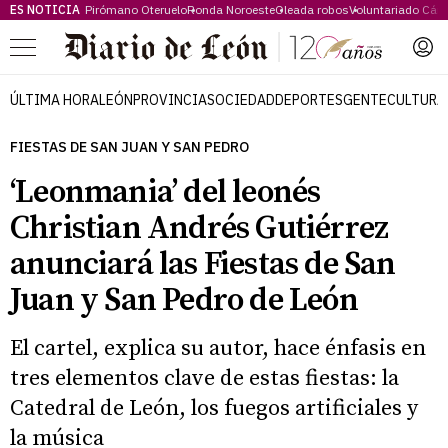
ES NOTICIA
Pirómano Oteruelo
Ronda Noroeste
Oleada robos
Voluntariado Cári
Menú
ÚLTIMA HORA
LEÓN
PROVINCIA
SOCIEDAD
DEPORTES
GENTE
CULTURA
FIESTAS DE SAN JUAN Y SAN PEDRO
‘Leonmania’ del leonés
Christian Andrés Gutiérrez
anunciará las Fiestas de San
Juan y San Pedro de León
El cartel, explica su autor, hace énfasis en
tres elementos clave de estas fiestas: la
Catedral de León, los fuegos artificiales y
la música