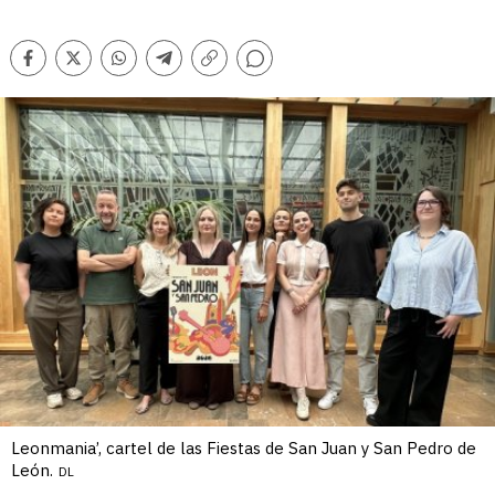
Comentarios
Facebook
Twitter
Whatsapp
Telegram
Copiar
enlace
Leonmania’, cartel de las Fiestas de San Juan y San Pedro de
León.
DL