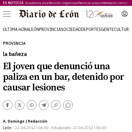
ES NOTICIA
Academia Aire
Tensión Urgencias
Festival eclipse
Adelanto vendimi
Menú
ÚLTIMA HORA
LEÓN
PROVINCIA
SOCIEDAD
DEPORTES
GENTE
CULTURA
PROVINCIA
la bañeza
El joven que denunció una
paliza en un bar, detenido por
causar lesiones
Comentarios
Facebook
Twitter
Whatsapp
Telegram
Copiar
enlace
A. Domingo | Redacción
León
22.04.2012 | 06:00
Actualizado:
22.04.2012 | 06:00