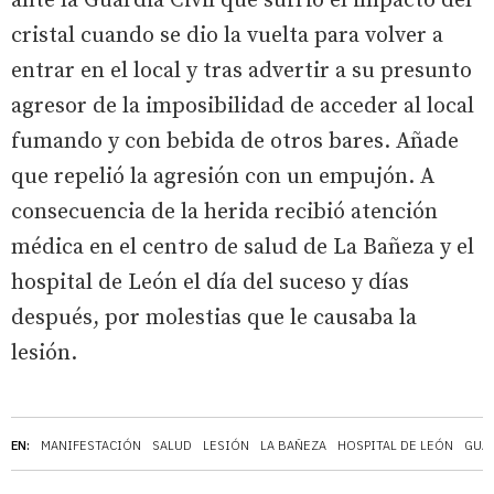
ante la Guardia Civil que sufrió el impacto del
cristal cuando se dio la vuelta para volver a
entrar en el local y tras advertir a su presunto
agresor de la imposibilidad de acceder al local
fumando y con bebida de otros bares. Añade
que repelió la agresión con un empujón. A
consecuencia de la herida recibió atención
médica en el centro de salud de La Bañeza y el
hospital de León el día del suceso y días
después, por molestias que le causaba la
lesión.
EN:
MANIFESTACIÓN
SALUD
LESIÓN
LA BAÑEZA
HOSPITAL DE LEÓN
GUAR