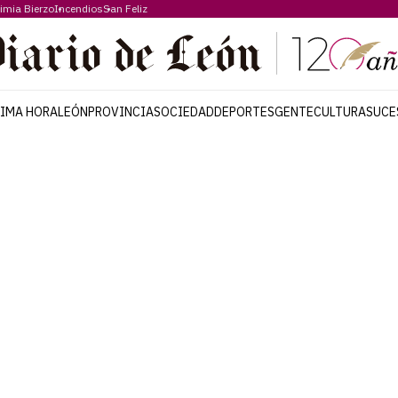
imia Bierzo
Incendios
San Feliz
TIMA HORA
LEÓN
PROVINCIA
SOCIEDAD
DEPORTES
GENTE
CULTURA
SUCE