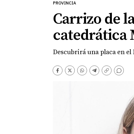
PROVINCIA
Carrizo de l
catedrática 
Descubrirá una placa en el 
Comentarios
Facebook
Twitter
Whatsapp
Telegram
Copiar
enlace