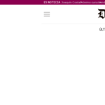
ES NOTICIA
Joaquín Costa
Próximo curso
Vend
Menú
ÚL