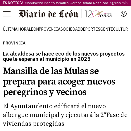
ES NOTICIA
Manuscrito inédito
Paradilla Gordón
Ronda Rosaleda
Ingreso míni
Menú
ÚLTIMA HORA
LEÓN
PROVINCIA
SOCIEDAD
DEPORTES
GENTE
CULTURA
PROVINCIA
La alcaldesa se hace eco de los nuevos proyectos
que le esperan al municipio en 2025
Mansilla de las Mulas se
prepara para acoger nuevos
peregrinos y vecinos
El Ayuntamiento edificará el nuevo
albergue municipal y ejecutará la 2ªFase de
viviendas protegidas