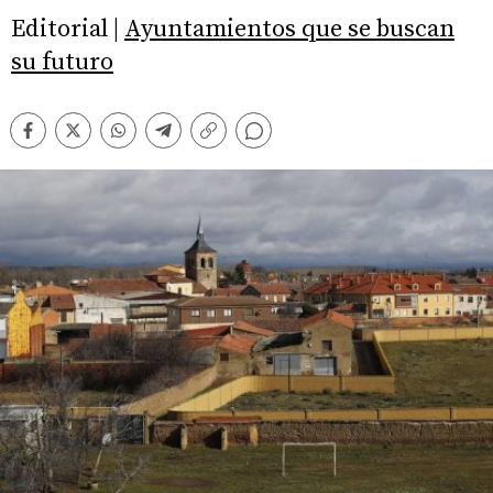
Editorial |
Ayuntamientos que se buscan
su futuro
Comentarios
Facebook
Twitter
Whatsapp
Telegram
Copiar
enlace