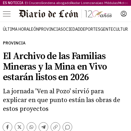
ES NOTICIA
El Crucero
Condena abogado
Radar Lorenzana
Las Médulas
Motos 
Menú
ÚLTIMA HORA
LEÓN
PROVINCIA
SOCIEDAD
DEPORTES
GENTE
CULTURA
PROVINCIA
El Archivo de las Familias
Mineras y la Mina en Vivo
estarán listos en 2026
La jornada 'Ven al Pozo' sirvió para
explicar en que punto están las obras de
estos proyectos
Comentarios
Facebook
Twitter
Whatsapp
Telegram
Copiar