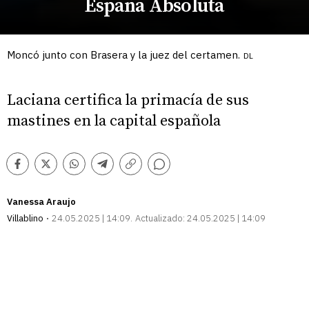
España Absoluta
Moncó junto con Brasera y la juez del certamen.
DL
Laciana certifica la primacía de sus
mastines en la capital española
Comentarios
Facebook
Twitter
Whatsapp
Telegram
Copiar
enlace
Vanessa Araujo
Villablino
24.05.2025 | 14:09
Actualizado:
24.05.2025 | 14:09