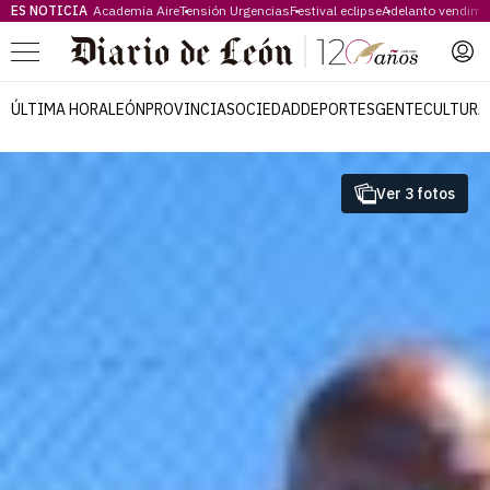
ES NOTICIA
Academia Aire
Tensión Urgencias
Festival eclipse
Adelanto vendimi
Menú
ÚLTIMA HORA
LEÓN
PROVINCIA
SOCIEDAD
DEPORTES
GENTE
CULTURA
Ver 3 fotos