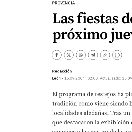
PROVINCIA
Las fiestas d
próximo jue
Comentarios
Facebook
Twitter
Whatsapp
Telegram
Copiar
enlace
Redacción
León
15.09.2004 | 02:00
Actualizado:
15.09
El programa de festejos ha pl
tradición como viene siendo h
localidades aledañas. Tras un
que destacaron la exhibición d