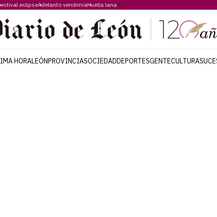
estival eclipse
Adelanto vendimia
Huella lana
TIMA HORA
LEÓN
PROVINCIA
SOCIEDAD
DEPORTES
GENTE
CULTURA
SUCE