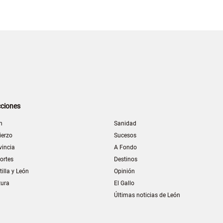
ciones
n
Sanidad
ierzo
Sucesos
vincia
A Fondo
ortes
Destinos
tilla y León
Opinión
tura
El Gallo
Últimas noticias de León