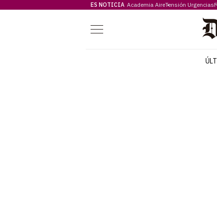
ES NOTICIA
Academia Aire
Tensión Urgencias
F
Menú
ÚL