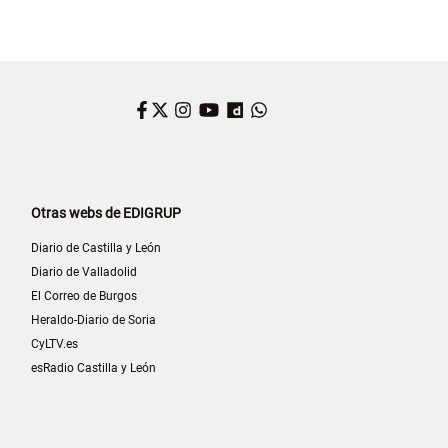
Facebook
Twitter
Instagram
YouTube
Dailymotion
WhatsApp
Otras webs de EDIGRUP
Diario de Castilla y León
Diario de Valladolid
El Correo de Burgos
Heraldo-Diario de Soria
CyLTV.es
esRadio Castilla y León