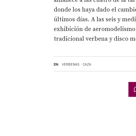
amanece a las cuatro de la tar
donde los haya dado el cambi
últimos días. A las seis y medi
exhibición de aeromodelismo.
tradicional verbena y disco mó
EN:
VERBENAS
CAZA