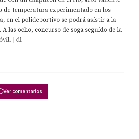
de con un chapuzón en el río, acto valiente
o de temperatura experimentado en los
a, en el polideportivo se podrá asistir a la
 A las ocho, concurso de soga seguido de la
vil. | dl
Ver comentarios