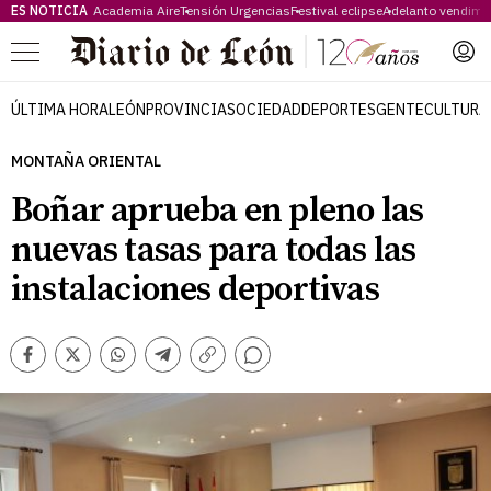
ES NOTICIA
Academia Aire
Tensión Urgencias
Festival eclipse
Adelanto vendimi
Menú
ÚLTIMA HORA
LEÓN
PROVINCIA
SOCIEDAD
DEPORTES
GENTE
CULTURA
MONTAÑA ORIENTAL
Boñar aprueba en pleno las
nuevas tasas para todas las
instalaciones deportivas
Comentarios
Facebook
Twitter
Whatsapp
Telegram
Copiar
enlace