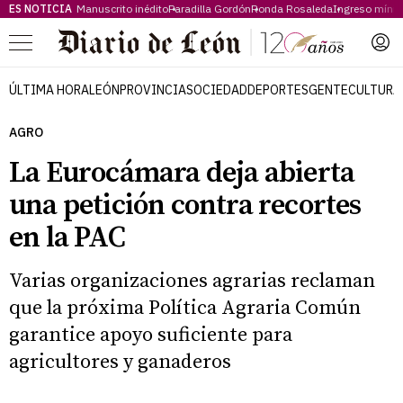
ES NOTICIA
Manuscrito inédito
Paradilla Gordón
Ronda Rosaleda
Ingreso míni
Menú
ÚLTIMA HORA
LEÓN
PROVINCIA
SOCIEDAD
DEPORTES
GENTE
CULTURA
AGRO
La Eurocámara deja abierta
una petición contra recortes
en la PAC
Varias organizaciones agrarias reclaman
que la próxima Política Agraria Común
garantice apoyo suficiente para
agricultores y ganaderos