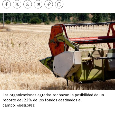
Comentarios
Facebook
Twitter
Whatsapp
Telegram
Copiar
enlace
Las organizaciones agrarias rechazan la posibilidad de un
recorte del 22% de los fondos destinados al
campo.
ÁNGELOPEZ