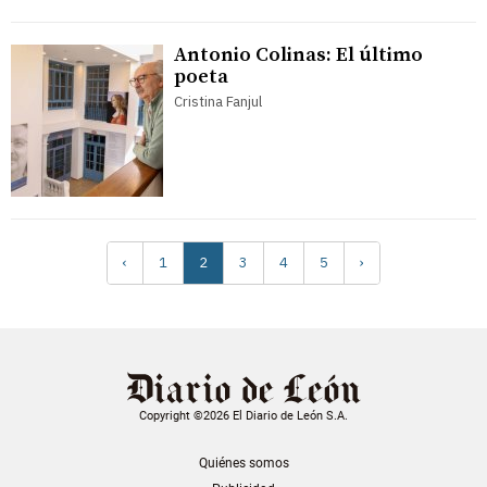
Antonio Colinas: El último
poeta
Cristina Fanjul
‹
1
2
3
4
5
›
Copyright ©2026 El Diario de León S.A.
Quiénes somos