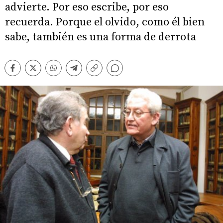
advierte. Por eso escribe, por eso
recuerda. Porque el olvido, como él bien
sabe, también es una forma de derrota
Comentarios
Facebook
Twitter
Whatsapp
Telegram
Copiar
enlace