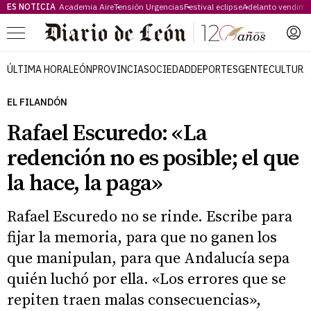
ES NOTICIA
Academia Aire
Tensión Urgencias
Festival eclipse
Adelanto vendimi
Menú
ÚLTIMA HORA
LEÓN
PROVINCIA
SOCIEDAD
DEPORTES
GENTE
CULTURA
EL FILANDÓN
Rafael Escuredo: «La
redención no es posible; el que
la hace, la paga»
Rafael Escuredo no se rinde. Escribe para
fijar la memoria, para que no ganen los
que manipulan, para que Andalucía sepa
quién luchó por ella. «Los errores que se
repiten traen malas consecuencias»,