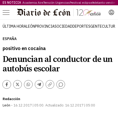
ES NOTICIA
Academia Aire
Tensión Urgencias
Festival eclipse
Adelanto vendimi
Menú
ÚLTIMA HORA
LEÓN
PROVINCIA
SOCIEDAD
DEPORTES
GENTE
CULTURA
ESPAÑA
positivo en cocaína
Denuncian al conductor de un
autobús escolar
Comentarios
Facebook
Twitter
Whatsapp
Telegram
Copiar
enlace
Redacción
León
16.12.2017 | 05:00
Actualizado:
16.12.2017 | 05:00