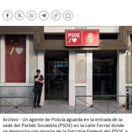
Comentarios
Facebook
Twitter
Whatsapp
Telegram
Copiar
enlace
Archivo - Un agente de Policía aguarda en la entrada de la
sede del Partido Socialista (PSOE) en la calle Ferraz donde
se desarrolla una reunión de la Ejecutiva Federal del PSOE, a