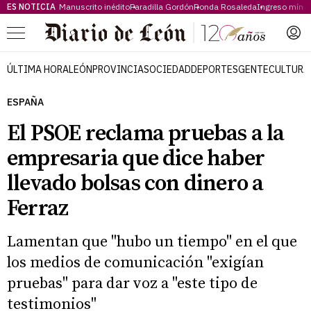
ES NOTICIA
Manuscrito inédito
Paradilla Gordón
Ronda Rosaleda
Ingreso míni
Menú
ÚLTIMA HORA
LEÓN
PROVINCIA
SOCIEDAD
DEPORTES
GENTE
CULTURA
ESPAÑA
El PSOE reclama pruebas a la
empresaria que dice haber
llevado bolsas con dinero a
Ferraz
Lamentan que "hubo un tiempo" en el que
los medios de comunicación "exigían
pruebas" para dar voz a "este tipo de
testimonios"