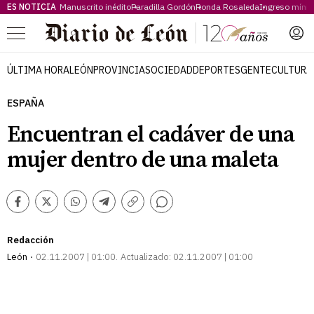
ES NOTICIA
Manuscrito inédito
Paradilla Gordón
Ronda Rosaleda
Ingreso míni
Menú
ÚLTIMA HORA
LEÓN
PROVINCIA
SOCIEDAD
DEPORTES
GENTE
CULTURA
ESPAÑA
Encuentran el cadáver de una
mujer dentro de una maleta
Comentarios
Facebook
Twitter
Whatsapp
Telegram
Copiar
enlace
Redacción
León
02.11.2007 | 01:00
Actualizado:
02.11.2007 | 01:00