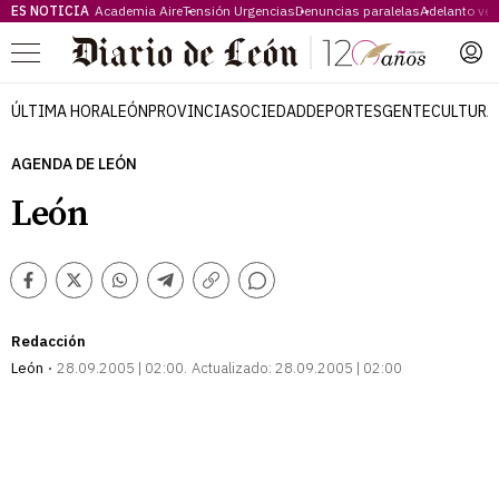
ES NOTICIA
Academia Aire
Tensión Urgencias
Denuncias paralelas
Adelanto ve
Menú
ÚLTIMA HORA
LEÓN
PROVINCIA
SOCIEDAD
DEPORTES
GENTE
CULTURA
AGENDA DE LEÓN
León
Comentarios
Facebook
Twitter
Whatsapp
Telegram
Copiar
enlace
Redacción
León
28.09.2005 | 02:00
Actualizado:
28.09.2005 | 02:00