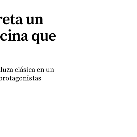
reta un
ecina que
luza clásica en un
protagonistas