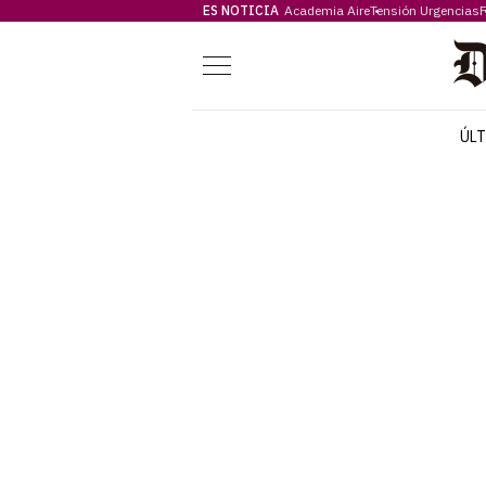
ES NOTICIA
Academia Aire
Tensión Urgencias
F
Menú
ÚL