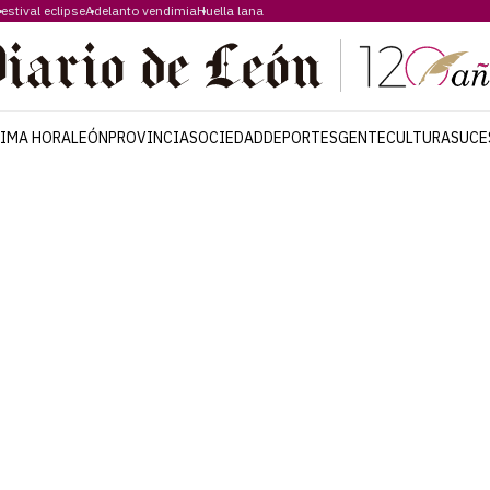
estival eclipse
Adelanto vendimia
Huella lana
TIMA HORA
LEÓN
PROVINCIA
SOCIEDAD
DEPORTES
GENTE
CULTURA
SUCE