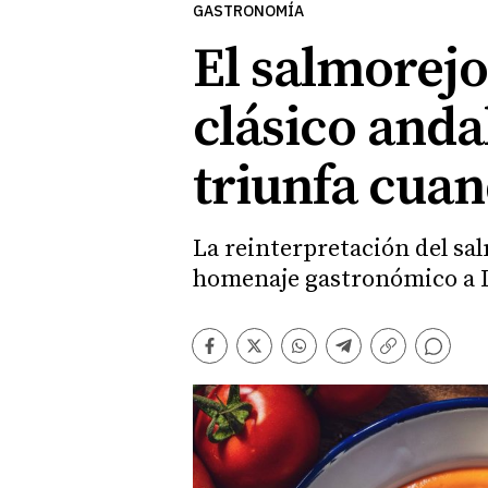
GASTRONOMÍA
El salmorejo
clásico anda
triunfa cuan
La reinterpretación del sal
homenaje gastronómico a L
Comentarios
Facebook
Twitter
Whatsapp
Telegram
Copiar
enlace