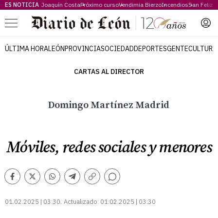
ES NOTICIA
Joaquín Costa
Próximo curso
Vendimia Bierzo
Incendios
San Feliz
Menú
ÚLTIMA HORA
LEÓN
PROVINCIA
SOCIEDAD
DEPORTES
GENTE
CULTURA
CARTAS AL DIRECTOR
Domingo Martínez Madrid
Móviles, redes sociales y menores
Comentarios
Facebook
Twitter
Whatsapp
Telegram
Copiar
enlace
01.02.2025 | 03:30
Actualizado:
01.02.2025 | 03:30