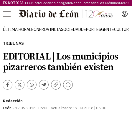
ES NOTICIA
El Crucero
Condena abogado
Radar Lorenzana
Las Médulas
Motos 
Menú
ÚLTIMA HORA
LEÓN
PROVINCIA
SOCIEDAD
DEPORTES
GENTE
CULTURA
TRIBUNAS
EDITORIAL | Los municipios
pizarreros también existen
Comentarios
Facebook
Twitter
Whatsapp
Telegram
Copiar
enlace
Redacción
León
17.09.2018 | 06:00
Actualizado:
17.09.2018 | 06:00