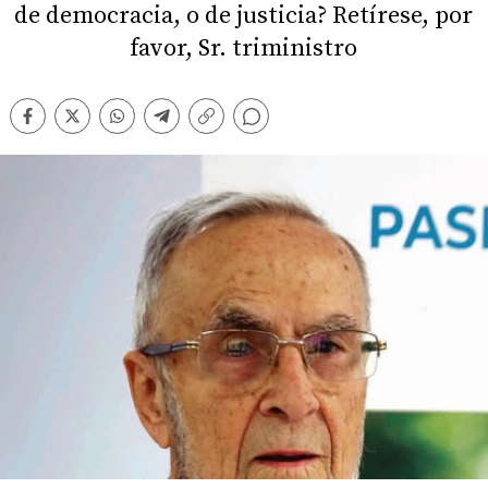
de democracia, o de justicia? Retírese, por
favor, Sr. triministro
Comentarios
Facebook
Twitter
Whatsapp
Telegram
Copiar
enlace