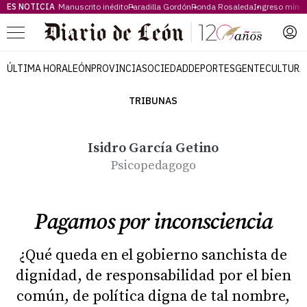
ES NOTICIA
Manuscrito inédito
Paradilla Gordón
Ronda Rosaleda
Ingreso míni
Menú
ÚLTIMA HORA
LEÓN
PROVINCIA
SOCIEDAD
DEPORTES
GENTE
CULTURA
TRIBUNAS
Isidro García Getino
Psicopedagogo
Pagamos por inconsciencia
¿Qué queda en el gobierno sanchista de
dignidad, de responsabilidad por el bien
común, de política digna de tal nombre,